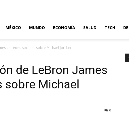
MÉXICO
MUNDO
ECONOMÍA
SALUD
TECH
DE
mes en redes sociales sobre Michael Jordan
sión de LeBron James
s sobre Michael
0