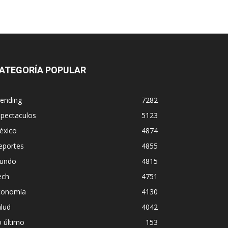
ATEGORÍA POPULAR
rending
7282
spectaculos
5123
éxico
4874
eportes
4855
undo
4815
ech
4751
conomía
4130
lud
4042
 último
153