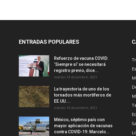
ENTRADAS POPULARES
C
Refuerzo de vacuna COVID:
T
‘Siempre sí’ se necesitará
E
registro previo, dice...
martes 14 diciembre, 2021
M
D
La trayectoria de uno de los
tornados más mortíferos de
M
EE.UU....
T
martes 14 diciembre, 2021
E
México, séptimo país con
Sa
mayor aplicación de vacunas
contra COVID-19: Marcelo...
Lo