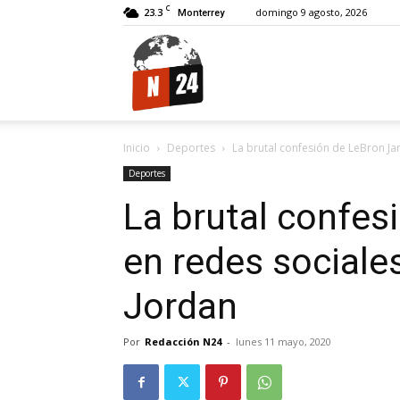
C
23.3
domingo 9 agosto, 2026
Monterrey
N24.
Inicio
Deportes
La brutal confesión de LeBron Ja
Deportes
La brutal confe
en redes sociale
Jordan
Por
Redacción N24
-
lunes 11 mayo, 2020