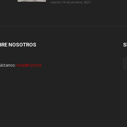
martes 14 diciembre, 2021
BRE NOSOTROS
S
áctanos:
hola@n24.mx