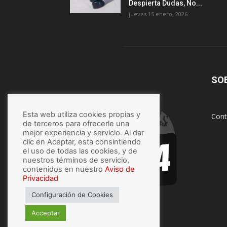
Despierta Dudas, No...
jueves 15 enero, 2026
SO
Esta web utiliza cookies propias y
Cont
de terceros para ofrecerle una
mejor experiencia y servicio. Al dar
clic en Aceptar, esta consintiendo
el uso de todas las cookies, y de
nuestros términos de servicio,
contenidos en nuestro
Aviso de
Privacidad
Configuración de Cookies
Acceptar