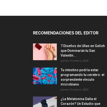
RECOMENDACIONES DEL EDITOR
7 Diseños de Uñas en Gelish
que Dominarán tu San
Valentín...
jueves 15 enero, 2026
Tu intestino podría estar
programando tu cerebro: el
sorprendente vínculo
microbiano
jueves 15 enero, 2026
¿La Melatonina Daña el
Corazón? Un Estudio que