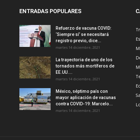
ENTRADAS POPULARES
C
Refuerzo de vacuna COVID:
T
‘Siempre sí’ se necesitará
E
registro previo, dice...
martes 14 diciembre, 2021
M
D
La trayectoria de uno de los
tornados más mortíferos de
M
EE.UU....
T
martes 14 diciembre, 2021
E
México, séptimo país con
Sa
mayor aplicación de vacunas
contra COVID-19: Marcelo...
Lo
martes 14 diciembre, 2021