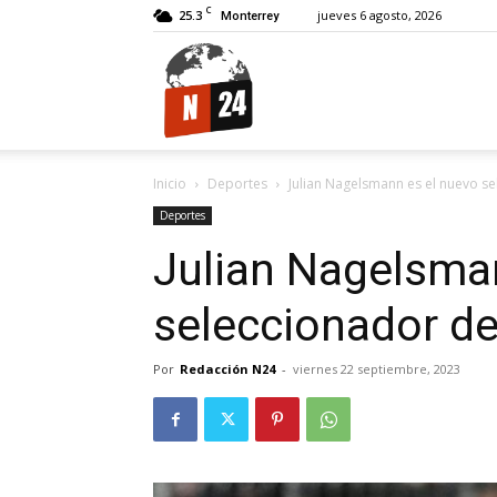
C
25.3
jueves 6 agosto, 2026
Monterrey
N24.
Inicio
Deportes
Julian Nagelsmann es el nuevo s
Deportes
Julian Nagelsma
seleccionador d
Por
Redacción N24
-
viernes 22 septiembre, 2023