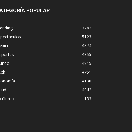
ATEGORÍA POPULAR
rending
7282
spectaculos
5123
éxico
4874
eportes
4855
undo
4815
ech
4751
conomía
4130
lud
4042
 último
153