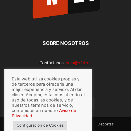
SOBRE NOSOTROS
Contáctanos:
hola@n24.mx
Esta web utiliza cookies propias y
de terceros para ofrecerle una
SÍGUENOS
mejor experiencia y servicio. Al dar
clic en Aceptar, esta consintiendo el
uso de todas las cookies, y de
nuestros términos de servicio,
contenidos en nuestro
Aviso de
Privacidad
México
Mundo
Economía
Salud
Tech
Deportes
Configuración de Cookies
Espectaculos
Lo último