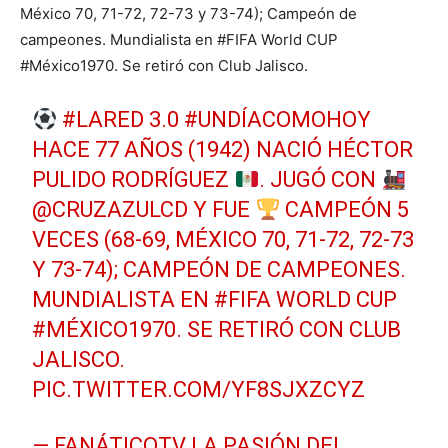
México 70, 71-72, 72-73 y 73-74); Campeón de
campeones. Mundialista en #FIFA World CUP
#México1970. Se retiró con Club Jalisco.
#LARED
3.0
#UNDÍACOMOHOY
HACE 77 AÑOS (1942) NACIÓ HÉCTOR
PULIDO RODRÍGUEZ
. JUGÓ CON
@CRUZAZULCD
Y FUE
CAMPEÓN 5
VECES (68-69, MÉXICO 70, 71-72, 72-73
Y 73-74); CAMPEÓN DE CAMPEONES.
MUNDIALISTA EN
#FIFA
WORLD CUP
#MÉXICO1970
. SE RETIRÓ CON CLUB
JALISCO.
PIC.TWITTER.COM/YF8SJXZCYZ
— FANÁTICOTV LA PASIÓN DEL