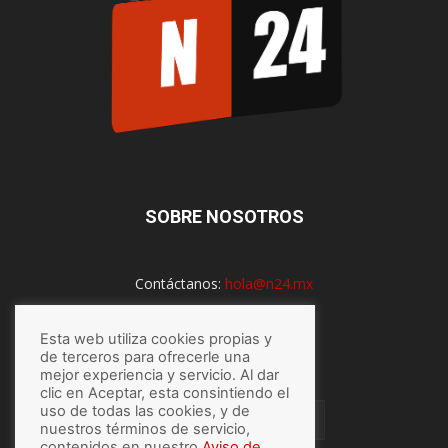
SOBRE NOSOTROS
Contáctanos:
hola@n24.mx
Esta web utiliza cookies propias y
SÍGUENOS
de terceros para ofrecerle una
mejor experiencia y servicio. Al dar
clic en Aceptar, esta consintiendo el
uso de todas las cookies, y de
nuestros términos de servicio,
contenidos en nuestro
Aviso de