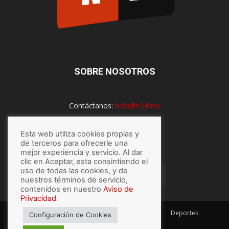
SOBRE NOSOTROS
Contáctanos:
hola@n24.mx
Esta web utiliza cookies propias y
SÍGUENOS
de terceros para ofrecerle una
mejor experiencia y servicio. Al dar
clic en Aceptar, esta consintiendo el
uso de todas las cookies, y de
nuestros términos de servicio,
contenidos en nuestro
Aviso de
Privacidad
México
Mundo
Economía
Salud
Tech
Deportes
Configuración de Cookies
Espectaculos
Lo último