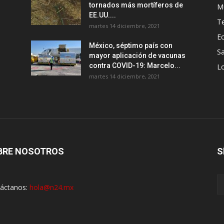
tornados más mortíferos de
M
EE.UU....
T
martes 14 diciembre, 2021
E
México, séptimo país con
Sa
mayor aplicación de vacunas
contra COVID-19: Marcelo...
Lo
martes 14 diciembre, 2021
BRE NOSOTROS
S
áctanos:
hola@n24.mx