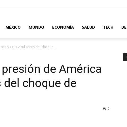
MÉXICO
MUNDO
ECONOMÍA
SALUD
TECH
DE
rica y Cruz Azul antes del choque...
a presión de América
s del choque de
0