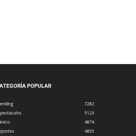
ATEGORÍA POPULAR
rending
7282
spectaculos
5123
éxico
4874
eportes
4855