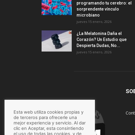
programando tu cerebro: el
sorprendente vínculo
microbiano
jueves 15 enero, 2026
¿La Melatonina Daña el
Corazón? Un Estudio que
Despierta Dudas, No...
jueves 15 enero, 2026
SO
Esta web utiliza cookies propias y
Cont
de terceros para ofrecerle una
mejor experiencia y servicio. Al dar
clic en Aceptar, esta consintiendo
el uso de todas las cookies, y de