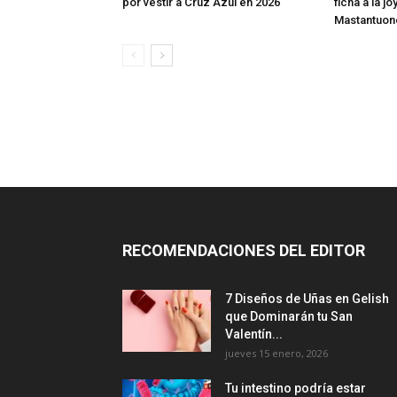
por vestir a Cruz Azul en 2026
ficha a la j
Mastantuon
RECOMENDACIONES DEL EDITOR
7 Diseños de Uñas en Gelish
que Dominarán tu San
Valentín...
jueves 15 enero, 2026
Tu intestino podría estar