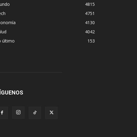
undo
4815
ech
4751
conomía
4130
lud
4042
 último
153
ÍGUENOS