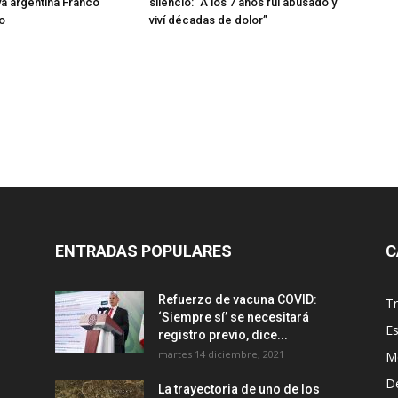
oya argentina Franco
silencio: “A los 7 años fui abusado y
o
viví décadas de dolor”
ENTRADAS POPULARES
C
Refuerzo de vacuna COVID:
T
‘Siempre sí’ se necesitará
E
registro previo, dice...
martes 14 diciembre, 2021
M
D
La trayectoria de uno de los