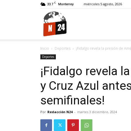
C
33.7
miércoles 5 agosto, 2026
Monterrey
N24.
Inicio
Deportes
¡Fidalgo revela la presión de Amé
Deportes
¡Fidalgo revela l
y Cruz Azul ante
semifinales!
Por
Redacción N24
-
martes 3 diciembre, 2024