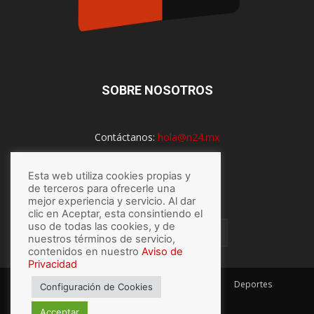
SOBRE NOSOTROS
Contáctanos:
hola@n24.mx
Esta web utiliza cookies propias y
SÍGUENOS
de terceros para ofrecerle una
mejor experiencia y servicio. Al dar
clic en Aceptar, esta consintiendo el
uso de todas las cookies, y de
nuestros términos de servicio,
contenidos en nuestro
Aviso de
Privacidad
México
Mundo
Economía
Salud
Tech
Deportes
Configuración de Cookies
Espectaculos
Lo último
Acceptar