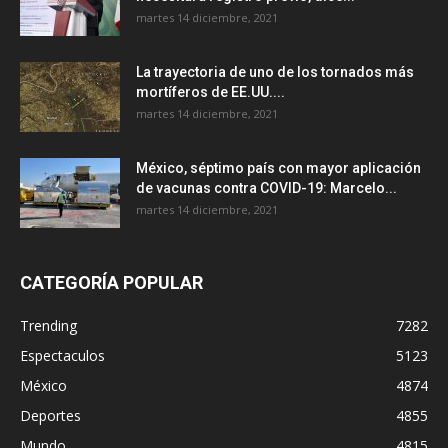
martes 14 diciembre, 2021
La trayectoria de uno de los tornados más
mortíferos de EE.UU....
martes 14 diciembre, 2021
México, séptimo país con mayor aplicación
de vacunas contra COVID-19: Marcelo...
martes 14 diciembre, 2021
CATEGORÍA POPULAR
Trending
7282
Espectaculos
5123
México
4874
Deportes
4855
Mundo
4815