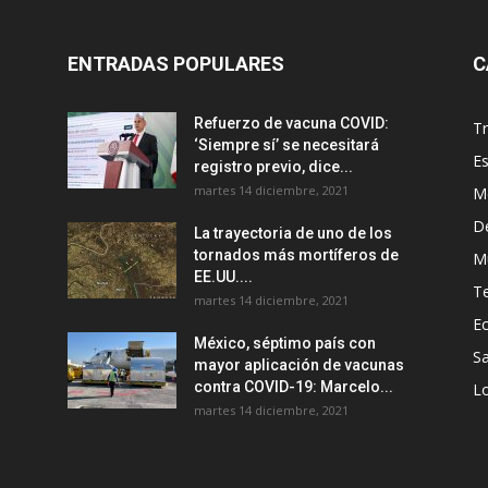
ENTRADAS POPULARES
C
Refuerzo de vacuna COVID:
T
‘Siempre sí’ se necesitará
E
registro previo, dice...
martes 14 diciembre, 2021
M
D
La trayectoria de uno de los
tornados más mortíferos de
M
EE.UU....
T
martes 14 diciembre, 2021
E
México, séptimo país con
Sa
mayor aplicación de vacunas
contra COVID-19: Marcelo...
Lo
martes 14 diciembre, 2021