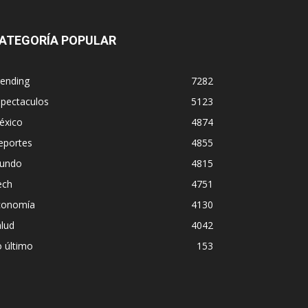
ATEGORÍA POPULAR
rending
7282
spectaculos
5123
éxico
4874
eportes
4855
undo
4815
ech
4751
conomía
4130
lud
4042
 último
153