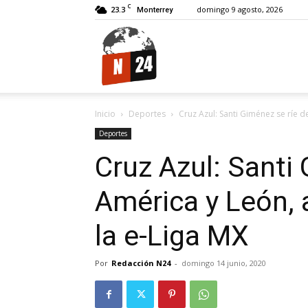
C
23.3
domingo 9 agosto, 2026
Monterrey
N24.
Inicio
Deportes
Cruz Azul: Santi Giménez se ríe d
Deportes
Cruz Azul: Santi
América y León, 
la e-Liga MX
Por
Redacción N24
-
domingo 14 junio, 2020