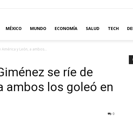
MÉXICO
MUNDO
ECONOMÍA
SALUD
TECH
DE
e América y León, a ambos...
 Giménez se ríe de
a ambos los goleó en
0