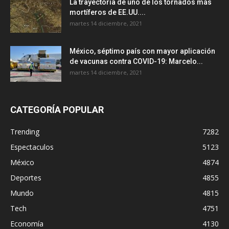
La trayectoria de uno de los tornados más
mortíferos de EE.UU....
martes 14 diciembre, 2021
México, séptimo país con mayor aplicación
de vacunas contra COVID-19: Marcelo...
martes 14 diciembre, 2021
CATEGORÍA POPULAR
Trending
7282
Espectaculos
5123
México
4874
Deportes
4855
Mundo
4815
Tech
4751
Economía
4130