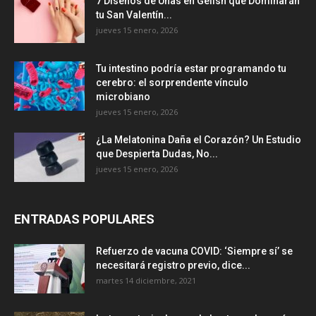
7 Diseños de Uñas en Gelish que Dominarán
tu San Valentín...
jueves 15 enero, 2026
Tu intestino podría estar programando tu
cerebro: el sorprendente vínculo
microbiano
jueves 15 enero, 2026
¿La Melatonina Daña el Corazón? Un Estudio
que Despierta Dudas, No...
jueves 15 enero, 2026
ENTRADAS POPULARES
Refuerzo de vacuna COVID: ‘Siempre sí’ se
necesitará registro previo, dice...
martes 14 diciembre, 2021