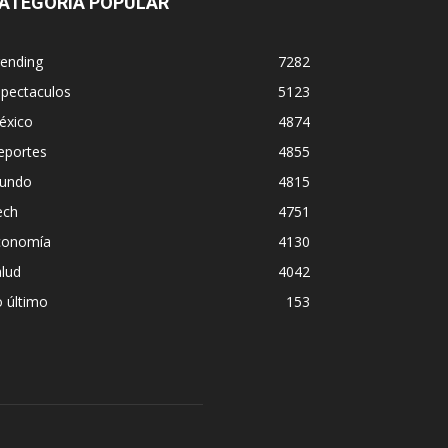
ATEGORÍA POPULAR
rending
7282
spectaculos
5123
éxico
4874
eportes
4855
undo
4815
ech
4751
conomía
4130
lud
4042
 último
153