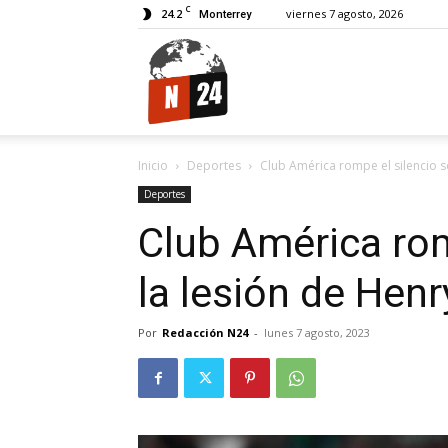
C
24.2
viernes 7 agosto, 2026
Monterrey
N24.
Inicio
Deportes
Club América rompe el silencio s
Deportes
Club América rom
la lesión de Henr
Por
Redacción N24
-
lunes 7 agosto, 2023