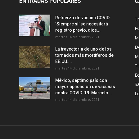
ENTRADAS POPULARES
C
Refuerzo de vacuna COVID:
T
‘Siempre sí’ se necesitará
E
registro previo, dice...
martes 14 diciembre, 2021
M
D
La trayectoria de uno de los
tornados más mortíferos de
M
EE.UU....
T
martes 14 diciembre, 2021
E
México, séptimo país con
Sa
mayor aplicación de vacunas
contra COVID-19: Marcelo...
Lo
martes 14 diciembre, 2021