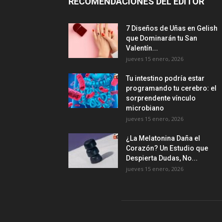
RECOMENDACIONES DEL EDITOR
7 Diseños de Uñas en Gelish
que Dominarán tu San
Valentín...
jueves 15 enero, 2026
Tu intestino podría estar
programando tu cerebro: el
sorprendente vínculo
microbiano
jueves 15 enero, 2026
¿La Melatonina Daña el
Corazón? Un Estudio que
Despierta Dudas, No...
jueves 15 enero, 2026