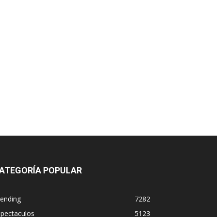
ATEGORÍA POPULAR
rending
7282
spectaculos
5123