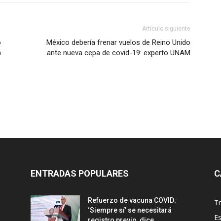
Artículo siguiente
o
México debería frenar vuelos de Reino Unido
n
ante nueva cepa de covid-19: experto UNAM
ENTRADAS POPULARES
C
Refuerzo de vacuna COVID:
T
‘Siempre sí’ se necesitará
E
registro previo, dice...