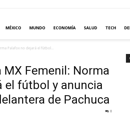
MÉXICO
MUNDO
ECONOMÍA
SALUD
TECH
DE
ma Palafox no dejará el fútbol...
a MX Femenil: Norma
 el fútbol y anuncia
delantera de Pachuca
0