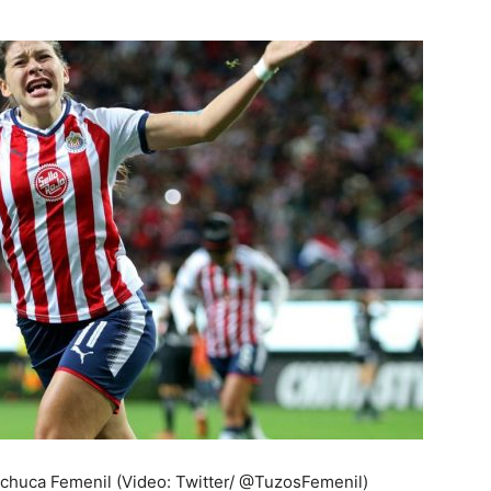
chuca Femenil (Video: Twitter/ @TuzosFemenil)