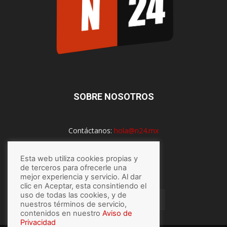
SOBRE NOSOTROS
Contáctanos:
hola@n24.mx
Esta web utiliza cookies propias y
SÍGUENOS
de terceros para ofrecerle una
mejor experiencia y servicio. Al dar
clic en Aceptar, esta consintiendo el
uso de todas las cookies, y de
nuestros términos de servicio,
contenidos en nuestro
Aviso de
Privacidad