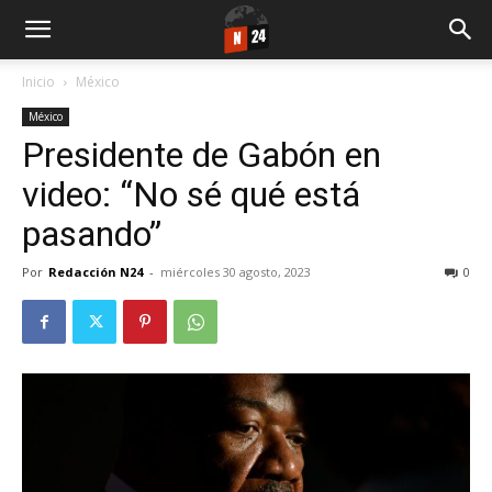
Inicio
México
México
Presidente de Gabón en
video: “No sé qué está
pasando”
Por
Redacción N24
-
miércoles 30 agosto, 2023
0