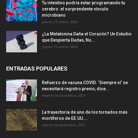
Tu intestino podría estar programando tu
cerebro: el sorprendente vínculo
microbiano
jueves 15 enero, 2026
¿La Melatonina Daña el Corazón? Un Estudio
que Despierta Dudas, No...
jueves 15 enero, 2026
ENTRADAS POPULARES
Refuerzo de vacuna COVID: ‘Siempre sí’ se
necesitará registro previo, dice...
martes 14 diciembre, 2021
La trayectoria de uno de los tornados más
mortíferos de EE.UU....
martes 14 diciembre, 2021